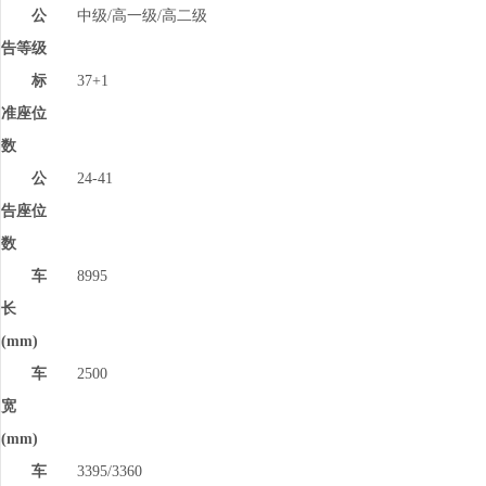
公
中级/高一级/高二级
告等级
标
37+1
准座位
数
公
24-41
告座位
数
车
8995
长
(mm)
车
2500
宽
(mm)
车
3395/3360