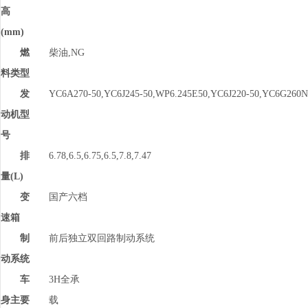
高
(mm)
燃
柴油,NG
料类型
发
YC6A270-50,YC6J245-50,WP6.245E50,YC6J220-50,YC6G260
动机型
号
排
6.78,6.5,6.75,6.5,7.8,7.47
量(L)
变
国产六档
速箱
制
前后独立双回路制动系统
动系统
车
3H全承
身主要
载