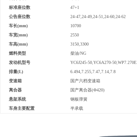
标准座位数
47+1
公告座位数
24-47,24-49,24-51,24-60,24-62
车长(mm)
10700
车宽(mm)
2550
车高(mm)
3150,3300
燃料类型
柴油/NG
发动机型号
YC6J245-50,YC6A270-50,WP7.270
排量(L)
6.494,7.255,7.47,7.14,7.8
变速箱
国产六档变速箱
离合器
国产离合器(Ф420)
悬架系统
钢板弹簧
车身主要配置
半承载